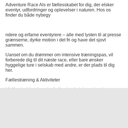
Adventure Race Als er fællesskabet for dig, der elsker
eventyr, udfordringer og oplevelser i naturen. Hos os
finder du både nybegy
ndere og erfarne eventyrere – alle med lysten til at presse
grænserne, dyrke motion i det fri og have det sjovt
sammen.
Uanset om du drømmer om intensive træningspas, vil
forberede dig til dit næste race, eller bare ønsker
hyggelige ture i selskab med andre, er der plads til dig
her.
Fællestræning & Aktiviteter
Vi tilbyder blandt andet fælles havkajaktræning (
se
information på vores interne Facebook-side
).
Derudover arrangerer vi løbende forskellige aktiviteter og
træningspas – fra rolige naturture til pulsstigende eventyr.
👉 Hold øje med kalenderen her på hjemmesiden samt
vores
interne Facebook-side
for kommende